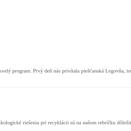
skvelý program. Prvý deň nás privítala piešťanská Legovňa, tr
kologické riešenia pri recyklácii sú na našom rebríčku dôleži