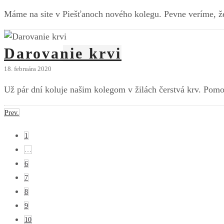
Máme na site v Piešťanoch nového kolegu. Pevne veríme, že
Darovanie krvi
18. februára 2020
Už pár dní koluje našim kolegom v žilách čerstvá krv. Pomo
Prev.
1
…
6
7
8
9
10