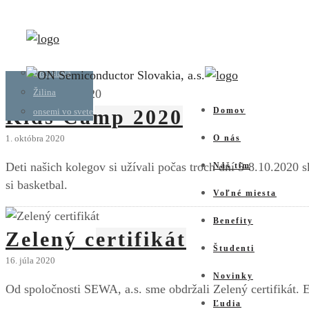
Z Piešťan
Piešťany
Piešťany
Študentské platené stáže
Bratislava
Bratislava
Žilina
Žilina
Kids Camp 2020
Domov
onsemi vo svete
1. októbra 2020
O nás
Deti našich kolegov si užívali počas troch dní 5-8.10.2020 
Náš tím
si basketbal.
Voľné miesta
Benefity
Zelený certifikát
Študenti
16. júla 2020
Novinky
Od spoločnosti SEWA, a.s. sme obdržali Zelený certifikát. E
Ľudia