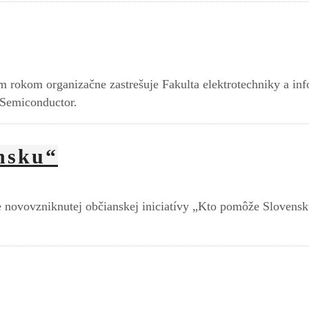
rokom organizačne zastrešuje Fakulta elektrotechniky a info
 Semiconductor.
nsku“
e novovzniknutej občianskej iniciatívy „Kto pomôže Slovens