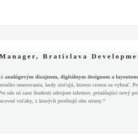
Manager, Bratislava Developme
jú
analógovým dizajnom, digitálnym designom a layoutom
dborného smerovania, kedy zisťujú, ktorou cestou sa vybrať. 
re nás sú zase študenti zdrojom talentov, prinášajúci nový po
acovné vzťahy, z ktorých profitujú obe strany.“