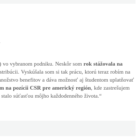
y
O) vo vybranom podniku. Neskôr som
rok stážovala na
búcii. Vyskúšala som si tak prácu, ktorú teraz robím na
množstvo benefitov a dáva možnosť aj študentom uplatňovať
 na pozícii CSR pre americký región
, kde zastrešujem
 stalo súťasťou môjho každodenného života.“