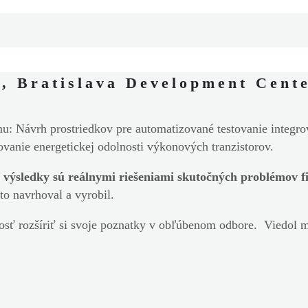
, Bratislava Development Cent
u: Návrh prostriedkov pre automatizované testovanie integr
vanie energetickej odolnosti výkonových tranzistorov.
h výsledky sú reálnymi riešeniami skutočných problémov 
o navrhoval a vyrobil.
osť rozšíriť si svoje poznatky v obľúbenom odbore. Viedol m