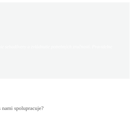
nie sebadôvery a zvládnutie potrebných zručností. Pravidelne
 s nami spolupracuje?