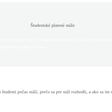
Študentské platené stáže
ntských platených stáží. Počiatočné fázy kariéry sú kľúčové pre budova
a odborných projektoch onsemi.
študenti počas stáží, prečo sa pre stáž rozhodli, a ako sa im