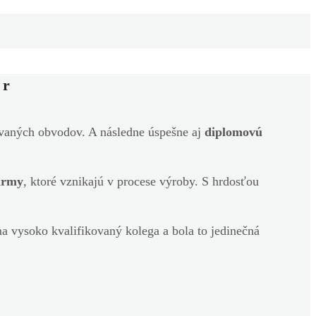
er
ovaných obvodov. A následne úspešne aj
diplomovú
firmy
, ktoré vznikajú v procese výroby. S hrdosťou
a vysoko kvalifikovaný kolega a bola to jedinečná