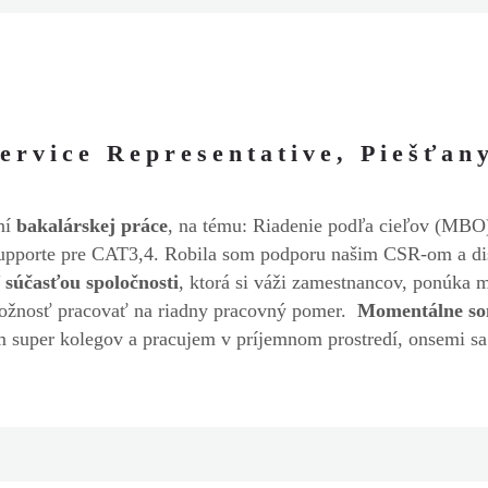
rvice Representative, Piešťan
ní
bakalárskej práce
, na tému: Riadenie podľa cieľov (MB
porte pre CAT3,4. Robila som podporu našim CSR-om a distri
súčasťou spoločnosti
, ktorá si váži zamestnancov, ponúka 
možnosť pracovať na riadny pracovný pomer.
Momentálne som
super kolegov a pracujem v príjemnom prostredí, onsemi sa