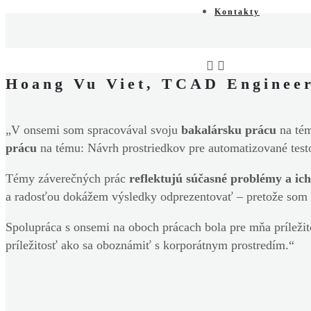
Kontakty
Hoang Vu Viet, TCAD Engineer
„V onsemi som spracovával svoju
bakalársku prácu
na tém
prácu
na tému: Návrh prostriedkov pre automatizované testo
Témy záverečných prác
reflektujú súčasné problémy a ic
a radosťou dokážem výsledky odprezentovať – pretože som t
Spolupráca s onsemi na oboch prácach bola pre mňa príležit
príležitosť ako sa oboznámiť s korporátnym prostredím.“