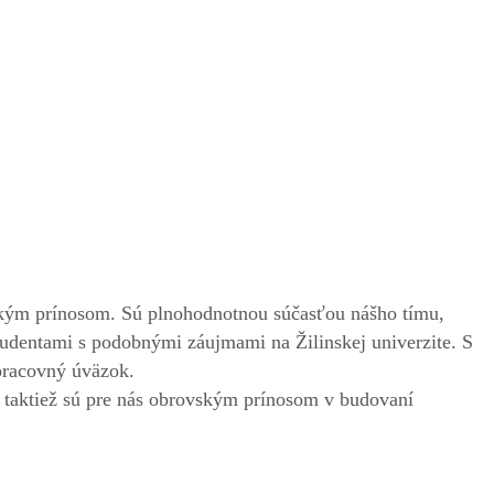
veľkým prínosom. Sú plnohodnotnou súčasťou nášho tímu,
tudentami s podobnými záujmami na Žilinskej univerzite. S
pracovný úväzok.
le taktiež sú pre nás obrovským prínosom v budovaní