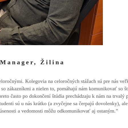
 Manager, Žilina
j celoročnými. Kolegovia na celoročných stážach sú pre nás 
í so zákazníkmi a nielen to, pomáhajú nám komunikovať so š
reto často po dokončení štúdia prechádzaju k nám na trvalý 
študenti sú u nás krátko (a zvyčejne sa čerpajú dovolenky), a
úsenosti a vedomosti môžu odkomunikovať aj ostaným.”