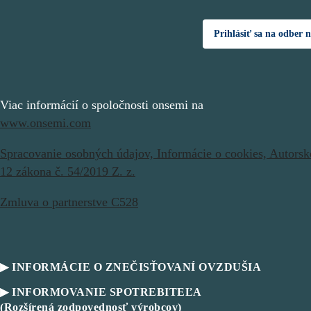
Prihlásiť sa na odber 
Viac informácií o spoločnosti onsemi na
www.onsemi.com
Spracovanie osobných údajov,
Informácie o cookies,
Autorsk
12 zákona č. 54/2019 Z. z.
Zmluva o partnerstve C528
▶ INFORMÁCIE O ZNEČISŤOVANÍ OVZDUŠIA
▶ INFORMOVANIE SPOTREBITEĽA
(Rozšírená zodpovednosť výrobcov)