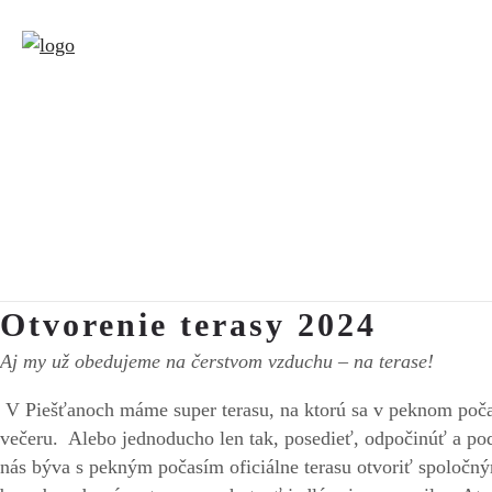
Otvorenie terasy 2024
Aj my už obedujeme na čerstvom vzduchu – na terase!
V Piešťanoch máme super terasu, na ktorú sa v peknom počasí
večeru. Alebo jednoducho len tak, posedieť, odpočinúť a p
nás býva s pekným počasím oficiálne terasu otvoriť spoločn