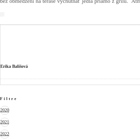
bez obmedzení na terase vychutnať jedlá priamo z grilu.
Atmo
Erika Bališová
Filtre
2020
2021
2022