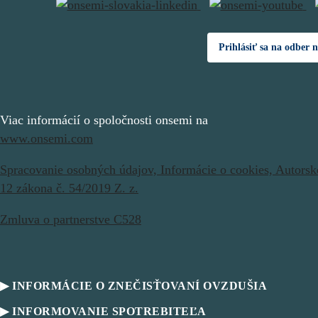
Prihlásiť sa na odber 
Viac informácií o spoločnosti onsemi na
www.onsemi.com
Spracovanie osobných údajov,
Informácie o cookies,
Autorsk
12 zákona č. 54/2019 Z. z.
Zmluva o partnerstve C528
▶ INFORMÁCIE O ZNEČISŤOVANÍ OVZDUŠIA
▶ INFORMOVANIE SPOTREBITEĽA