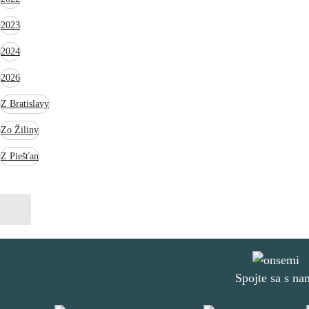
2023
2024
2026
Z Bratislavy
Zo Žiliny
Z Piešťan
Spojte sa s na