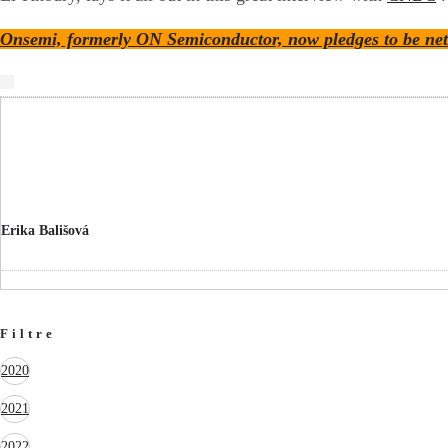
Onsemi, formerly ON Semiconductor, now pledges to be net
Erika Bališová
Filtre
2020
2021
2022