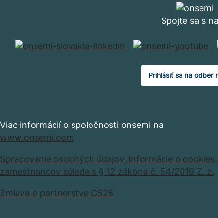
Spojte sa s n
Prihlásiť sa na odber 
Viac informácií o spoločnosti onsemi na
www.onsemi.com
Spracovanie osobných údajov,
Informácie o cookies
zamestnancov súlade s § 12 zákona č. 54/2019 Z. z.
Zmluva o partnerstve C528