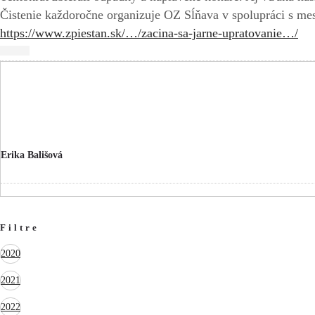
Čistenie každoročne organizuje OZ Sĺňava v spolupráci s me
https://www.zpiestan.sk/…/zacina-sa-jarne-upratovanie…/
Erika Bališová
Filtre
2020
2021
2022