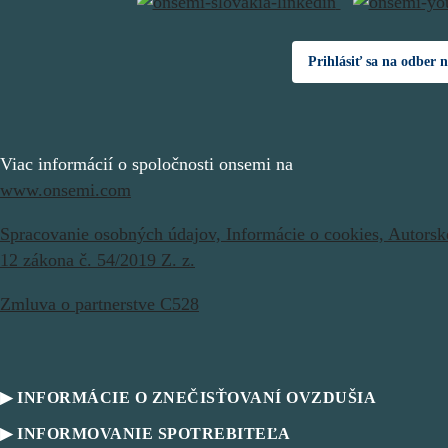
Prihlásiť sa na odber 
Viac informácií o spoločnosti onsemi na
www.onsemi.com
Spracovanie osobných údajov,
Informácie o cookies,
Autorsk
12 zákona č. 54/2019 Z. z.
Zmluva o partnerstve C528
▶ INFORMÁCIE O ZNEČISŤOVANÍ OVZDUŠIA
▶ INFORMOVANIE SPOTREBITEĽA