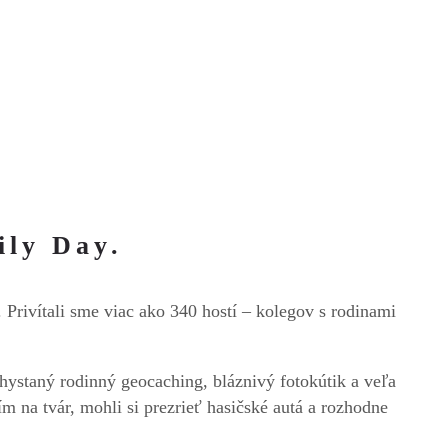
ily Day.
Privítali sme viac ako 340 hostí – kolegov s rodinami
hystaný rodinný geocaching, bláznivý fotokútik a veľa
m na tvár, mohli si prezrieť hasičské autá a rozhodne