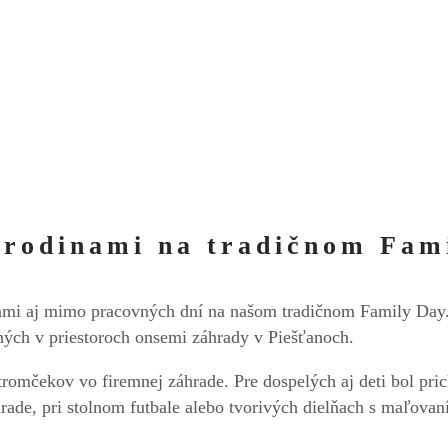
 rodinami na tradičnom Fam
gami aj mimo pracovných dní na našom tradičnom Family Day. 
ených v priestoroch onsemi záhrady v Piešťanoch.
omčekov vo firemnej záhrade. Pre dospelých aj deti bol pric
ade, pri stolnom futbale alebo tvorivých dielňach s maľovaní