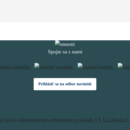
Spojte sa s nami
Prihlásiť sa na odber noviniek
ké práva
Oboznámenie zamestnancov súlade s § 12 zákona č. 