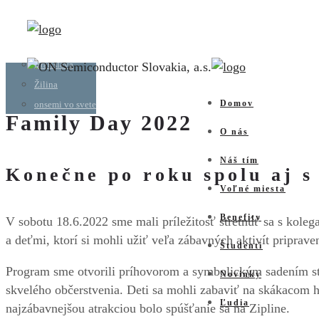
Piešťany
Piešťany
Študentské platené stáže
Bratislava
Bratislava
Žilina
Žilina
Domov
onsemi vo svete
Family Day 2022
O nás
Náš tím
Konečne po roku spolu aj s
Voľné miesta
Benefity
V sobotu 18.6.2022 sme mali príležitosť stretnúť sa s kole
a deťmi, ktorí si mohli užiť veľa zábavných aktivít priprav
Študenti
Program sme otvorili príhovorom a symbolickým sadením str
Novinky
skvelého občerstvenia. Deti sa mohli zabaviť na skákacom hr
Ľudia
najzábavnejšou atrakciou bolo spúšťanie sa na Zipline.