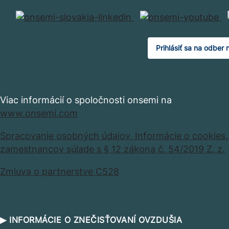
Prihlásiť sa na odber 
Viac informácií o spoločnosti onsemi na
www.onsemi.com
Spracovanie osobných údajov,
Informácie o cookies
zamestnancov súlade s § 12 zákona č. 54/2019 Z. z.
Zmluva o partnerstve C528
▶ INFORMÁCIE O ZNEČISŤOVANÍ OVZDUŠIA