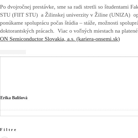
Po dvojročnej prestávke, sme sa radi stretli so študentami F
STU (FIIT STU) a Žilinskej univerzity v Žiline (UNIZA) o
ponúkame spoluprácu počas štúdia – stáže, možnosti spolupr
doktorantských prácach. Viac o voľných miestach na platené 
ON Semiconductor Slovakia, a.s. (kariera-onsemi.sk)
Erika Bališová
Filtre