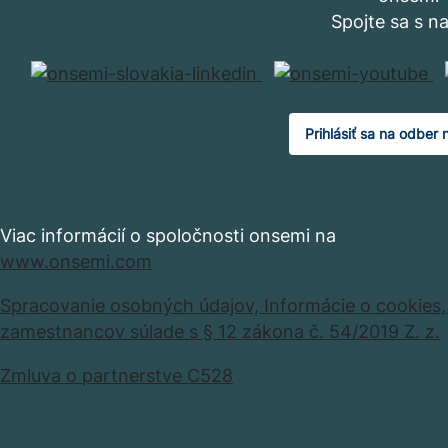
Spojte sa s n
Prihlásiť sa na odber 
Viac informácií o spoločnosti onsemi na
www.onsemi.com
Spracovanie osobných údajov,
Informácie o cookies
zamestnancov súlade s § 12 zákona č. 54/2019 Z. z.
Zmluva o partnerstve C528