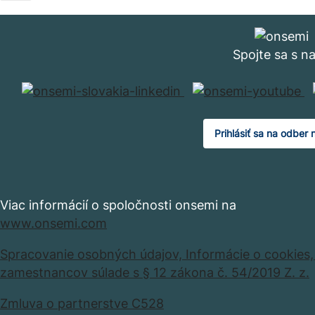
Spojte sa s n
Prihlásiť sa na odber 
Viac informácií o spoločnosti onsemi na
www.onsemi.com
Spracovanie osobných údajov,
Informácie o cookies
zamestnancov súlade s § 12 zákona č. 54/2019 Z. z.
Zmluva o partnerstve C528