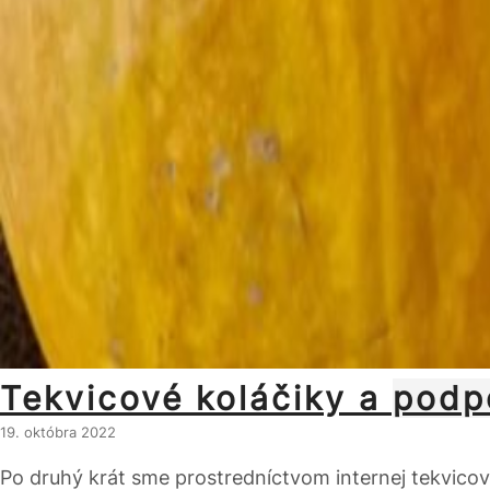
Tekvicové koláčiky a podp
19. októbra 2022
Po druhý krát sme prostredníctvom internej tekvicove